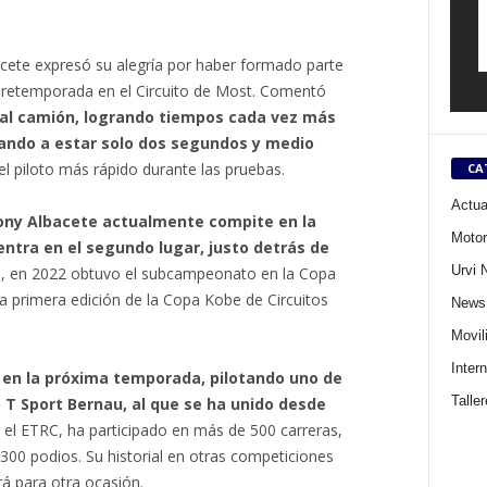
acete expresó su alegría por haber formado parte
 pretemporada en el Circuito de Most. Comentó
 al camión, logrando tiempos cada vez más
gando a estar solo dos segundos y medio
 el piloto más rápido durante las pruebas.
CA
Actua
ony Albacete actualmente compite en la
Motor
ntra en el segundo lugar, justo detrás de
Urvi 
, en 2022 obtuvo el subcampeonato en la Copa
 primera edición de la Copa Kobe de Circuitos
News
Movil
Inter
 en la próxima temporada, pilotando uno de
Talle
T Sport Bernau, al que se ha unido desde
n el ETRC, ha participado en más de 500 carreras,
300 podios. Su historial en otras competiciones
á para otra ocasión.