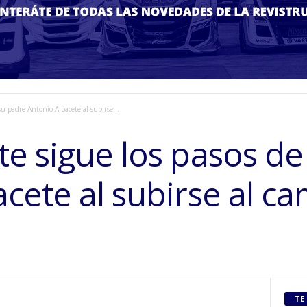
su padre Antonio Albacete al subirse...
te sigue los pasos de
cete al subirse al c
TE 