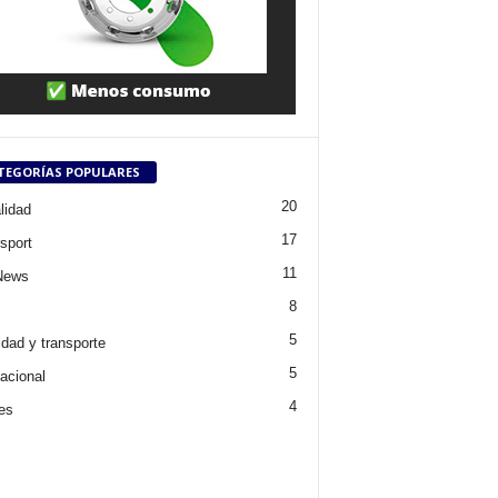
TEGORÍAS POPULARES
20
lidad
17
sport
11
News
8
5
idad y transporte
5
nacional
4
res