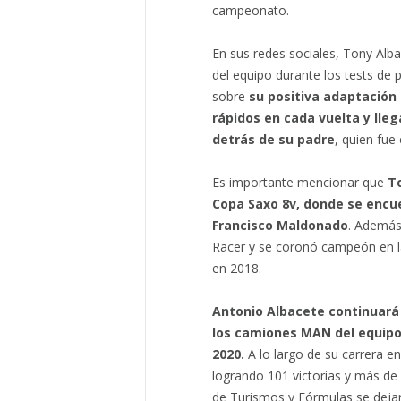
campeonato.
En sus redes sociales, Tony Alb
del equipo durante los tests de
sobre
su positiva adaptación
rápidos en cada vuelta y lle
detrás de su padre
, quien fue
Es importante mencionar que
T
Copa Saxo 8v, donde se encue
Francisco Maldonado
. Además
Racer y se coronó campeón en la
en 2018.
Antonio Albacete continuará
los camiones MAN del equipo 
2020.
A lo largo de su carrera e
logrando 101 victorias y más de 
de Turismos y Fórmulas se dejar