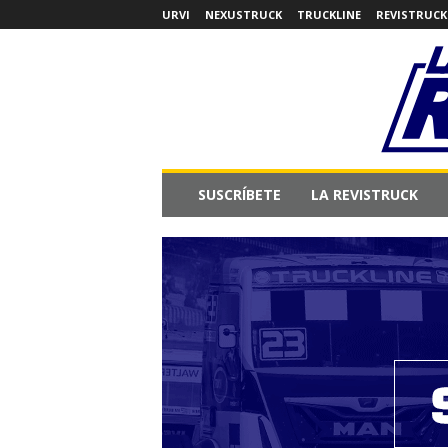
URVI
NEXUSTRUCK
TRUCKLINE
REVISTRUCK
L
SUSCRÍBETE
LA REVISTRUCK
a
R
e
v
i
s
t
r
u
c
k