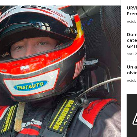
URVI
Prem
octubr
Domi
cate
GPTR
abril 
Un a
olv
octubr