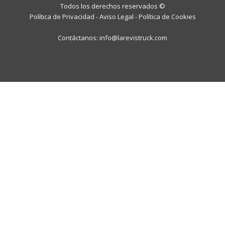
Todos los derechos reservados ©
Política de Privacidad
-
Aviso Legal
-
Política de Cookies
Contáctanos:
info@larevistruck.com